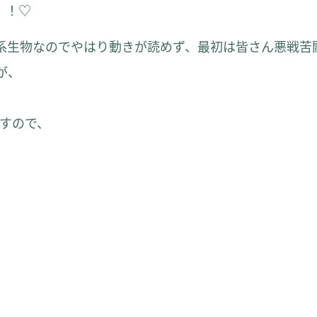
、！♡
系生物なのでやはり動きが読めず、最初は皆さん悪戦苦
が、
ますので、