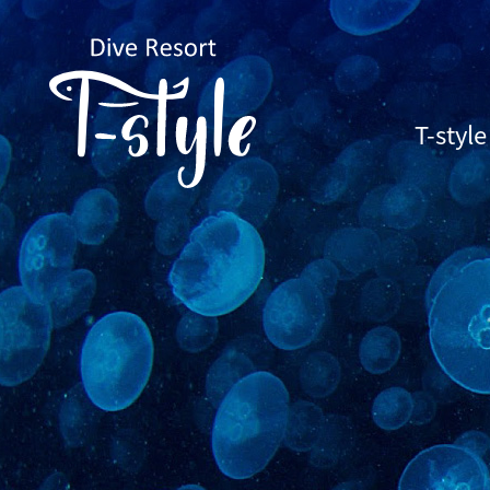
T-sty