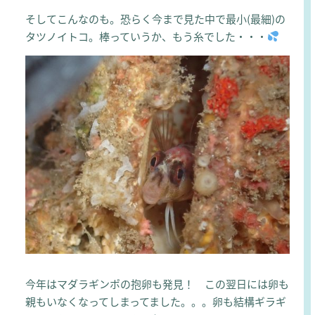
そしてこんなのも。恐らく今まで見た中で最小(最細)の
タツノイトコ。棒っていうか、もう糸でした・・・
今年はマダラギンポの抱卵も発見！ この翌日には卵も
親もいなくなってしまってました。。。卵も結構ギラギ