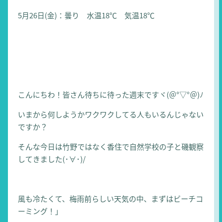
5月26日(金)：曇り 水温18℃ 気温18℃
こんにちわ！皆さん待ちに待った週末ですヾ(＠°▽°＠)ﾉ
いまから何しようかワクワクしてる人もいるんじゃない
ですか？
そんな今日は竹野ではなく香住で自然学校の子と磯観察
してきました(･∀･)/
風も冷たくて、梅雨前らしい天気の中、まずはビーチコ
ーミング！」