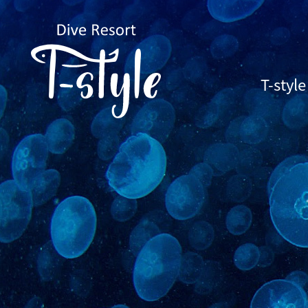
T-sty