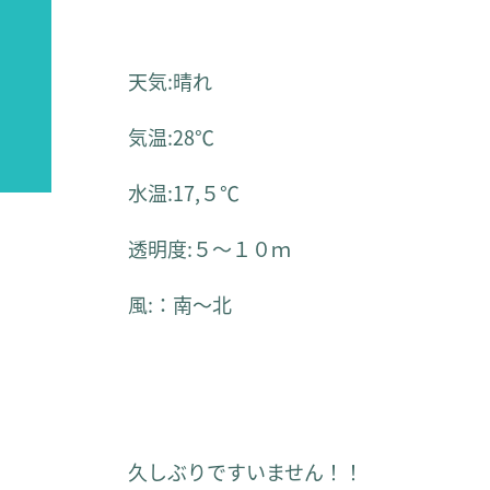
天気:晴れ
気温:28℃
水温:17,５℃
透明度:５～１０ｍ
風:：南～北
久しぶりですいません！！