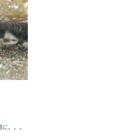
間に。。。