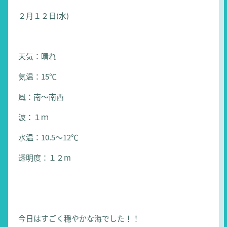
２月１２日(水)
天気：晴れ
気温：15℃
風：南～南西
波：１ｍ
水温：10.5～12℃
透明度：１２m
今日はすごく穏やかな海でした！！