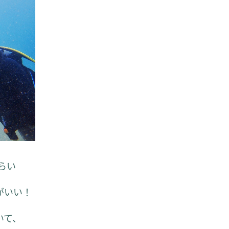
らい
がいい！
いて、