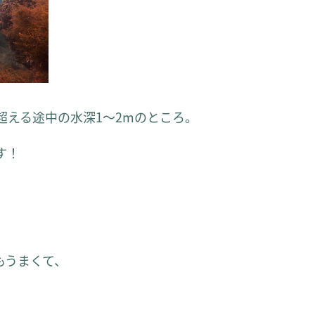
超える途中の水深1～2mのところ。
す！
もうまくて、