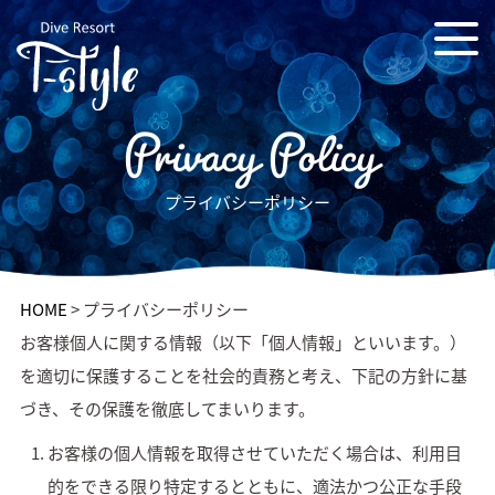
Privacy Policy
プライバシーポリシー
HOME
>
プライバシーポリシー
お客様個人に関する情報（以下「個人情報」といいます。）
を適切に保護することを社会的責務と考え、下記の方針に基
づき、その保護を徹底してまいります。
お客様の個人情報を取得させていただく場合は、利用目
的をできる限り特定するとともに、適法かつ公正な手段