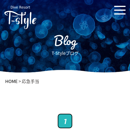
Blog
T-Styleブログ
HOME
>
応急手当
1