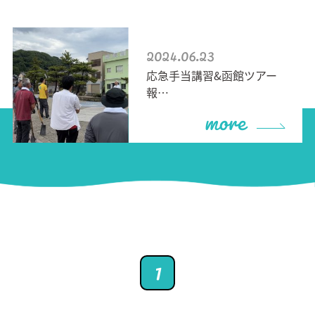
2024.06.23
応急手当講習&函館ツアー
more
報…
1