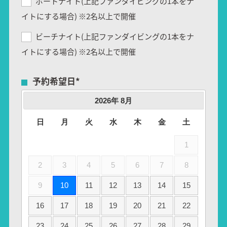
ボートナイト(上記ファンダイビングの1本をナ
イトにする場合) ※2名以上で開催
ビーチナイト(上記ファンダイビングの1本をナ
イトにする場合) ※2名以上で開催
予約希望日
*
2026
年
8月
日
月
火
水
木
金
土
1
2
3
4
5
6
7
8
9
10
11
12
13
14
15
16
17
18
19
20
21
22
23
24
25
26
27
28
29