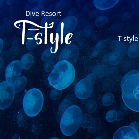
T-sty