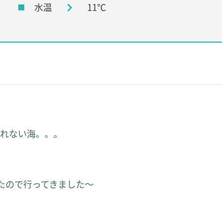
水温
11℃
くれない海。。。
たので行ってきました～